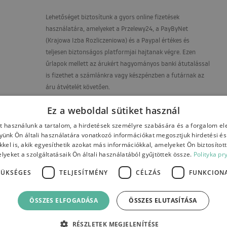
Lehetőséget biztosítunk a gyors online fizetések
használatára, amelyeket a Przelewy24, a PayByNet
(Krajowa Izba Rozliczeniowa) és a Paypal értékes és
teljesen biztonságos platformjai hajtanak végre. Ezen
űrlapok mellett az árukért hagyományos banki átutalással
is fizethet a számlánkra vagy készpénzben a futárnak az
áru átvételét követően.
Fizetési számlaszám:
Ez a weboldal sütiket használ
PL17 1090 2590 0000 0001 4664 7395
t használunk a tartalom, a hirdetések személyre szabására és a forgalom e
ünk Ön általi használatára vonatkozó információkat megosztjuk hirdetési é
kkel is, akik egyesíthetik azokat más információkkal, amelyeket Ön biztosítot
yeket a szolgáltatásaik Ön általi használatából gyűjtöttek össze.
Polityka pr
ZÜKSÉGES
TELJESÍTMÉNY
CÉLZÁS
FUNKCIONA
 and warranty
Payments
Contact
ÖSSZES ELFOGADÁSA
ÖSSZES ELUTASÍTÁSA
RÉSZLETEK MEGJELENÍTÉSE