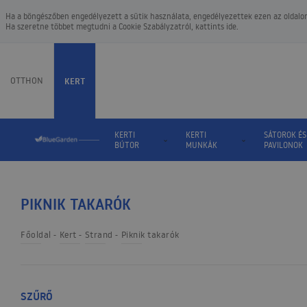
Ha a böngészőben engedélyezett a sütik használata, engedélyezettek ezen az oldalon.
Ha szeretne többet megtudni a
Cookie Szabályzatról
, kattints ide.
OTTHON
KERT
KERTI
KERTI
SÁTOROK ÉS
BÚTOR
MUNKÁK
PAVILONOK
PIKNIK TAKARÓK
Főoldal
Kert
Strand
Piknik takarók
SZŰRŐ