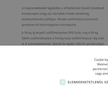
A megrendeléseket legkésőbb a kifizetésüket követő következő
munkanapon (vagy az utánvétes fizetési lehetőség
kiválasztásával) szállítjuk. Minden szállítmány biztosított,
gondosan és biztonságosan csomagolva.
A 30 kg-ig terjedő szállítmányokat
DPD
futár, míg a 30 kg
feletti szállítmányokat a Rohlig-Suus szállítmányozó cég küldi
el. A zuhanykabinokat, ajtókat és egyéb, különös gondosságot
igénylő termékeket raklapon, függőleges helyzetben, egy
speciálisan épített állványra szállítják.
Cookie-ka
Webhely
partnerein
vagy amel
ELENGEDHETETLENÜL S
Terms and contitions
About us
Shipping
Refund
Tutumi.pl
– wszelkie prawa zastrzeżone
e-commerce platform by: