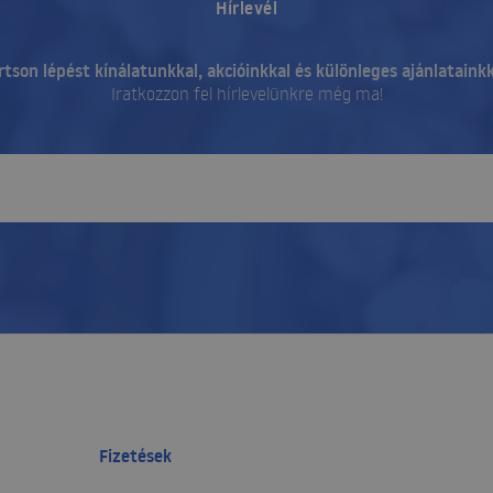
Hírlevél
rtson lépést kínálatunkkal, akcióinkkal és különleges ajánlatainkk
Iratkozzon fel hírlevelünkre még ma!
Fizetések