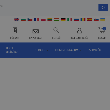
ra.
OK
0
RÓLUNK
KAPCSOLAT
KERESŐ
BEJELENTKEZÉS
KOSÁR
KERTI
STRAND
IDEGENFORGALOM
ESERNYŐK
VILÁGÍTÁS