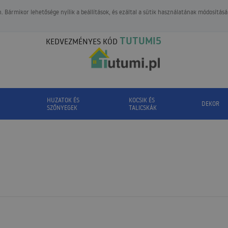
 Bármikor lehetősége nyílik a beállítások, és ezáltal a sütik használatának módosításá
TUTUMI5
KEDVEZMÉNYES KÓD
HUZATOK ÉS
KOCSIK ÉS
DEKOR
SZŐNYEGEK
TALICSKÁK