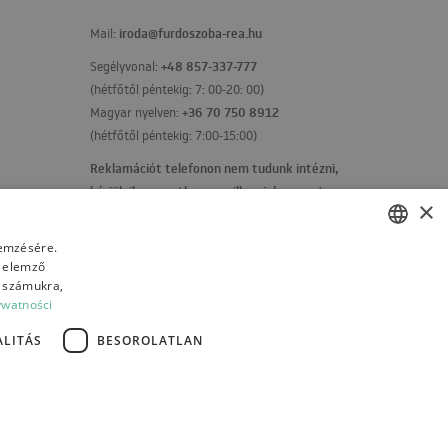
iroda@furdoszoba-rea.hu
Mail:
+48 857-337-777
Segélyvonal:
(hétfőtől péntekig: 7: 00-20: 00)
+36 70 750 8912
Magyar nyelven:
(hétfőtől péntekig: 7:00-15:00)
Reklamációt telefonon nem tudunk intézni,
kérjük ilyen esetben emailben jelezze ezt
×
felénk!
Kapcsolatfelvételi űrlap
lemzésére.
s elemző
POLISH
t számukra,
BULGARIAN
ywatności
CZECH
LITÁS
BESOROLATLAN
FRENCH
SPANISH
ITALIAN