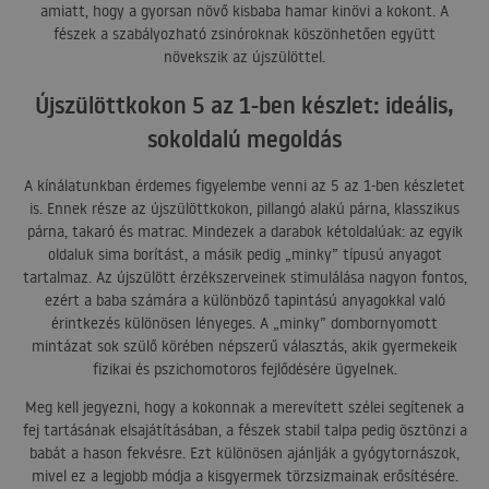
amiatt, hogy a gyorsan növő kisbaba hamar kinövi a kokont. A
fészek a szabályozható zsinóroknak köszönhetően együtt
növekszik az újszülöttel.
Újszülöttkokon 5 az 1-ben készlet: ideális,
sokoldalú megoldás
A kínálatunkban érdemes figyelembe venni az 5 az 1-ben készletet
is. Ennek része az újszülöttkokon, pillangó alakú párna, klasszikus
párna, takaró és matrac. Mindezek a darabok kétoldalúak: az egyik
oldaluk sima borítást, a másik pedig „minky” típusú anyagot
tartalmaz. Az újszülött érzékszerveinek stimulálása nagyon fontos,
ezért a baba számára a különböző tapintású anyagokkal való
érintkezés különösen lényeges. A „minky” dombornyomott
mintázat sok szülő körében népszerű választás, akik gyermekeik
fizikai és pszichomotoros fejlődésére ügyelnek.
Meg kell jegyezni, hogy a kokonnak a merevített szélei segítenek a
fej tartásának elsajátításában, a fészek stabil talpa pedig ösztönzi a
babát a hason fekvésre. Ezt különösen ajánlják a gyógytornászok,
mivel ez a legjobb módja a kisgyermek törzsizmainak erősítésére.