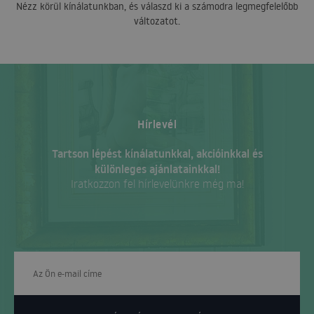
Nézz körül kínálatunkban, és válaszd ki a számodra legmegfelelőbb
változatot.
Hírlevél
Tartson lépést kínálatunkkal, akcióinkkal és
különleges ajánlatainkkal!
Iratkozzon fel hírlevelünkre még ma!