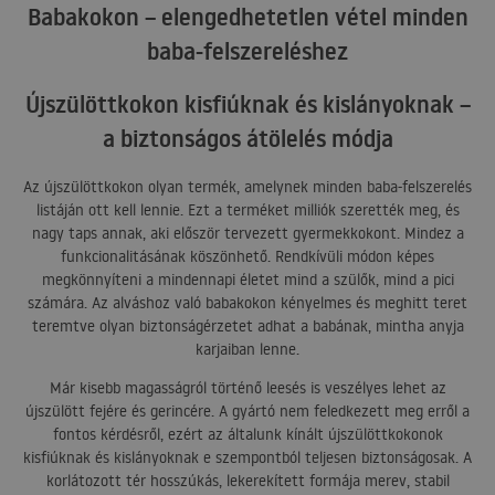
Babakokon – elengedhetetlen vétel minden
baba-felszereléshez
Újszülöttkokon kisfiúknak és kislányoknak –
a biztonságos átölelés módja
Az újszülöttkokon olyan termék, amelynek minden baba-felszerelés
listáján ott kell lennie. Ezt a terméket milliók szerették meg, és
nagy taps annak, aki először tervezett gyermekkokont. Mindez a
funkcionalitásának köszönhető. Rendkívüli módon képes
megkönnyíteni a mindennapi életet mind a szülők, mind a pici
számára. Az alváshoz való babakokon kényelmes és meghitt teret
teremtve olyan biztonságérzetet adhat a babának, mintha anyja
karjaiban lenne.
Már kisebb magasságról történő leesés is veszélyes lehet az
újszülött fejére és gerincére. A gyártó nem feledkezett meg erről a
fontos kérdésről, ezért az általunk kínált újszülöttkokonok
kisfiúknak és kislányoknak e szempontból teljesen biztonságosak. A
korlátozott tér hosszúkás, lekerekített formája merev, stabil