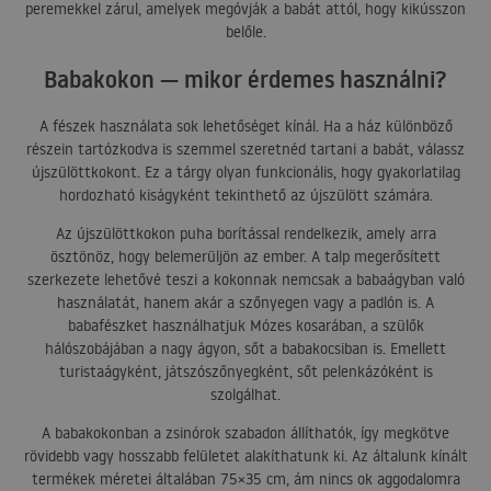
peremekkel zárul, amelyek megóvják a babát attól, hogy kikússzon
belőle.
Babakokon — mikor érdemes használni?
A fészek használata sok lehetőséget kínál. Ha a ház különböző
részein tartózkodva is szemmel szeretnéd tartani a babát, válassz
újszülöttkokont. Ez a tárgy olyan funkcionális, hogy gyakorlatilag
hordozható kiságyként tekinthető az újszülött számára.
Az újszülöttkokon puha borítással rendelkezik, amely arra
ösztönöz, hogy belemerüljön az ember. A talp megerősített
szerkezete lehetővé teszi a kokonnak nemcsak a babaágyban való
használatát, hanem akár a szőnyegen vagy a padlón is. A
babafészket használhatjuk Mózes kosarában, a szülők
hálószobájában a nagy ágyon, sőt a babakocsiban is. Emellett
turistaágyként, játszószőnyegként, sőt pelenkázóként is
szolgálhat.
A babakokonban a zsinórok szabadon állíthatók, így megkötve
rövidebb vagy hosszabb felületet alakíthatunk ki. Az általunk kínált
termékek méretei általában 75×35 cm, ám nincs ok aggodalomra