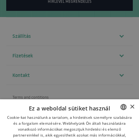
HÍRLEVÉL MEGRENDELÉS
Szállítás
Fizetések
Kontakt
Terms and contitions
×
Ez a weboldal sütiket használ
About us
Cookie-kat használunk a tartalom, a hirdetések személyre szabására
Shipping
és a forgalom elemzésére. Webhelyünk Ön általi használatára
POLISH
vonatkozó információkat megosztjuk hirdetési és elemző
Refund and warranty
BULGARIAN
partnereinkkel is, akik egyesíthetik azokat más információkkal,