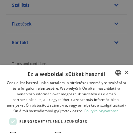
Szállítás
Fizetések
Kontakt
Terms and contitions
×
Ez a weboldal sütiket használ
About us
Cookie-kat használunk a tartalom, a hirdetések személyre szabására
Shipping
és a forgalom elemzésére. Webhelyünk Ön általi használatára
POLISH
vonatkozó információkat megosztjuk hirdetési és elemző
Refund and warranty
BULGARIAN
partnereinkkel is, akik egyesíthetik azokat más információkkal,
amelyeket Ön biztosított számukra, vagy amelyeket a szolgáltatásaik
CZECH
Payments
Ön általi használatából gyűjtöttek össze.
Polityka prywatności
FRENCH
Contact
ELENGEDHETETLENÜL SZÜKSÉGES
SPANISH