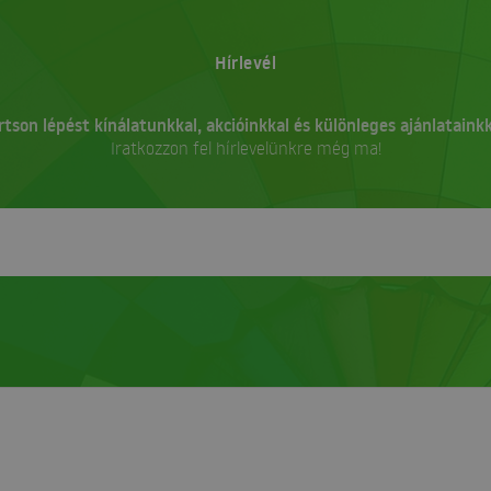
Hírlevél
rtson lépést kínálatunkkal, akcióinkkal és különleges ajánlatainkk
Iratkozzon fel hírlevelünkre még ma!