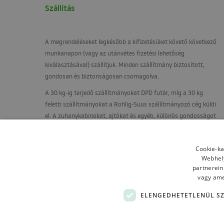
Szállítás
A megrendeléseket legkésőbb a kifizetésüket követő következő
munkanapon (vagy az utánvétes fizetési lehetőség
kiválasztásával) szállítjuk. Minden szállítmány biztosított,
gondosan és biztonságosan csomagolva.
A 30 kg-ig terjedő szállítmányokat
DPD
futár, míg a 30 kg
feletti szállítmányokat a Rohlig-Suus szállítmányozó cég küldi
el. A zuhanykabinokat, ajtókat és egyéb, különös gondosságot
igénylő termékeket raklapon, függőleges helyzetben, egy
speciálisan épített állványra szállítják.
Cookie-ka
Webhely
partnerein
vagy amel
ELENGEDHETETLENÜL S
Terms and contitions
About us
Shipping
Refund