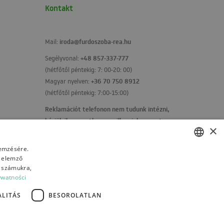
Kontakt
iroda@furdoszoba-rea.hu
Mail:
+48 857-337-777
Segélyvonal:
(hétfőtől péntekig: 7: 00-20: 00)
+36 70 750 8912
Magyar nyelven:
(hétfőtől péntekig: 7:00-15:00)
Reklamációt telefonon nem tudunk intézni,
kérjük ilyen esetben emailben jelezze ezt
×
felénk!
Kapcsolatfelvételi űrlap
lemzésére.
s elemző
POLISH
t számukra,
BULGARIAN
ywatności
CZECH
LITÁS
BESOROLATLAN
FRENCH