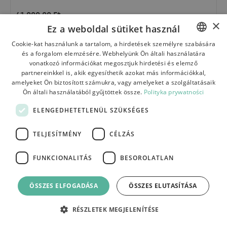
41 000,00
Ft
×
Ez a weboldal sütiket használ
KRISTÁLY FÜGGŐLÁMPA SWE080-CP 50CM GOLD
Cookie-kat használunk a tartalom, a hirdetések személyre szabására
és a forgalom elemzésére. Webhelyünk Ön általi használatára
POLISH
vonatkozó információkat megosztjuk hirdetési és elemző
BULGARIAN
partnereinkkel is, akik egyesíthetik azokat más információkkal,
amelyeket Ön biztosított számukra, vagy amelyeket a szolgáltatásaik
CZECH
Ön általi használatából gyűjtöttek össze.
Polityka prywatności
FRENCH
ELENGEDHETETLENÜL SZÜKSÉGES
SPANISH
TELJESÍTMÉNY
CÉLZÁS
ITALIAN
LITHUANIAN
FUNKCIONALITÁS
BESOROLATLAN
GERMAN
ÖSSZES ELFOGADÁSA
ÖSSZES ELUTASÍTÁSA
ROMANIAN
SLOVAK
RÉSZLETEK MEGJELENÍTÉSE
HUNGARIAN