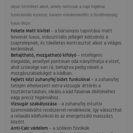
olyan terméket alkot, amely nemcsak a napi higiénia
funkcionális eszköze, hanem mindenekelőtt a fürdőhelyiség
luxus dísze.
Fekete Matt kivitel
– a bársonyos tapintású matt
bevonat luxus, indusztriális jelleget kölcsönöz a
csaptelepnek, és tökéletes kontrasztot alkot a világos
kerámiával.
Behajtható, mozgatható kifolyó
– intelligens
megoldás, amellyel pontosan oda irányíthatja a vizet,
ahol szüksége van rá, behajtva pedig növeli a
mozgásszabadságot a kádban.
Fejlett kézi zuhanyfej bidet funkcióval
– a zuhanyfej
tetején elhelyezett extra vízsugár áttörés a
tisztántartásban; ideális a kád falainak öblítéséhez
vagy precíz higiéniához.
Vízsugár szabályozása
– a zuhanyfej intuitív
üzemmódváltó rendszerrel rendelkezik, így választhat
a relaxáló ködfunkció és az energetizáló masszázs
között.
Anti-Calc védelem
– a szilikon fúvókák