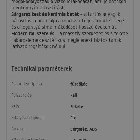
megakadályozzák a vízkő lerakódását, ami jelentősen
megkönnyíti a tisztítást.
Sárgaréz test és kerámia betét
– a tartós anyagok
párosítása garantálja a rendszer teljes tömítettségét
és a fogantyú sima működését hosszú éveken át.
Modern fali szerelés
– a masszív szerkezet és a fekete
takaróelemek esztétikus megjelenést biztosítanak
látható rögzítések nélkül.
Technikai paraméterek
Csaptelep típusa:
fürdőkád
Felszerelés:
Fali
Szín:
Fekete
Kifolyócső típusa:
Fix
Anyag:
Sárgaréz, ABS