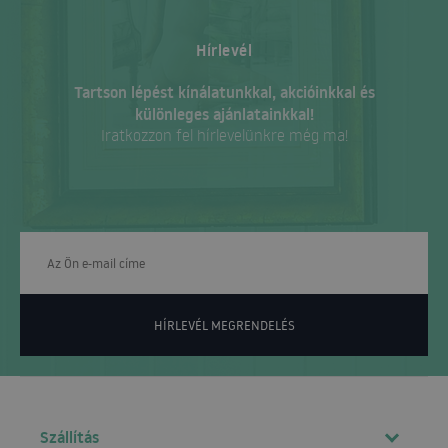
Hírlevél
Tartson lépést kínálatunkkal, akcióinkkal és
különleges ajánlatainkkal!
Iratkozzon fel hírlevelünkre még ma!
HÍRLEVÉL MEGRENDELÉS
Szállítás