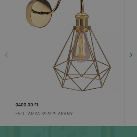
9400.00 Ft
FALI LÁMPA 392229 ARANY