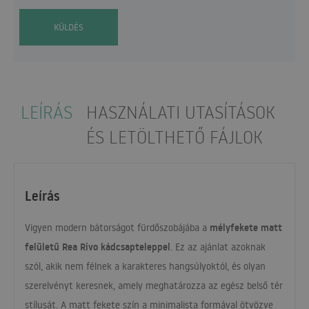
KÜLDÉS
LEÍRÁS
HASZNÁLATI UTASÍTÁSOK
ÉS LETÖLTHETŐ FÁJLOK
Leírás
mélyfekete matt
Vigyen modern bátorságot fürdőszobájába a
felületű Rea Rivo kádcsapteleppel
. Ez az ajánlat azoknak
szól, akik nem félnek a karakteres hangsúlyoktól, és olyan
szerelvényt keresnek, amely meghatározza az egész belső tér
stílusát. A matt fekete szín a minimalista formával ötvözve