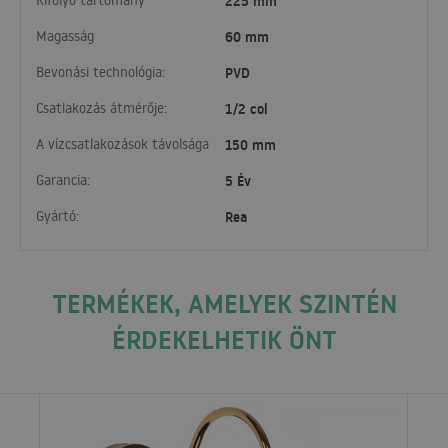
Kifolyó tartomány
225 mm
Magasság
60 mm
Bevonási technológia:
PVD
Csatlakozás átmérője:
1/2 col
A vízcsatlakozások távolsága
150 mm
Garancia:
5 Év
Gyártó:
Rea
TERMÉKEK, AMELYEK SZINTÉN
ÉRDEKELHETIK ÖNT