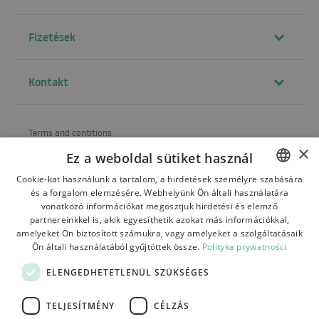
Fizetések
Kontakt
Terms and contitions
×
Ez a weboldal sütiket használ
About us
Cookie-kat használunk a tartalom, a hirdetések személyre szabására
Shipping
és a forgalom elemzésére. Webhelyünk Ön általi használatára
POLISH
vonatkozó információkat megosztjuk hirdetési és elemző
Refund and warranty
BULGARIAN
partnereinkkel is, akik egyesíthetik azokat más információkkal,
amelyeket Ön biztosított számukra, vagy amelyeket a szolgáltatásaik
Payments
CZECH
Ön általi használatából gyűjtöttek össze.
Polityka prywatności
FRENCH
Contact
ELENGEDHETETLENÜL SZÜKSÉGES
SPANISH
TELJESÍTMÉNY
CÉLZÁS
ITALIAN