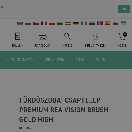
ra.
OK
0
RÓLUNK
KAPCSOLAT
KERESŐ
BEJELENTKEZÉS
KOSÁR
FALI TV TARTÓK
KISÁLLATOK
BOHO
SALES
FÜRDŐSZOBAI CSAPTELEP
PREMIUM REA VISION BRUSH
GOLD HIGH
ID: 13067