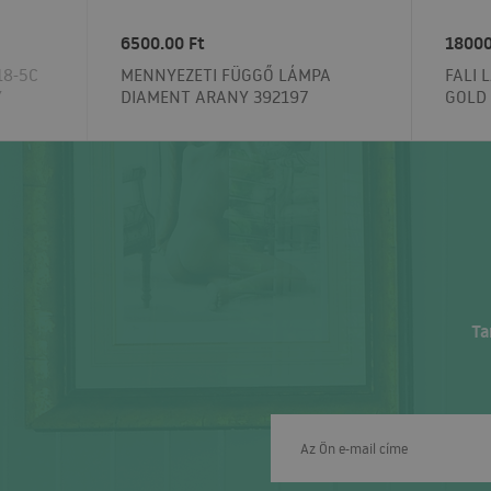
6500.00 Ft
18000
18-5C
MENNYEZETI FÜGGŐ LÁMPA
FALI 
Y
DIAMENT ARANY 392197
GOLD
Ta