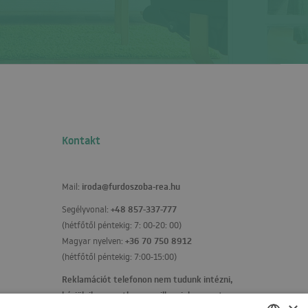
Kontakt
iroda@furdoszoba-rea.hu
Mail:
+48 857-337-777
Segélyvonal:
(hétfőtől péntekig: 7: 00-20: 00)
+36 70 750 8912
Magyar nyelven:
(hétfőtől péntekig: 7:00-15:00)
Reklamációt telefonon nem tudunk intézni,
kérjük ilyen esetben emailben jelezze ezt