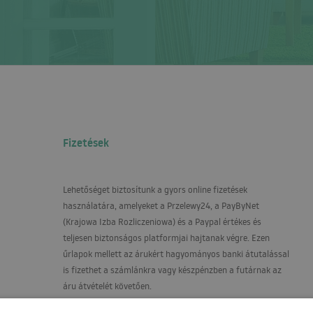
Fizetések
Lehetőséget biztosítunk a gyors online fizetések
használatára, amelyeket a Przelewy24, a PayByNet
(Krajowa Izba Rozliczeniowa) és a Paypal értékes és
teljesen biztonságos platformjai hajtanak végre. Ezen
űrlapok mellett az árukért hagyományos banki átutalással
is fizethet a számlánkra vagy készpénzben a futárnak az
áru átvételét követően.
Fizetési számlaszám: