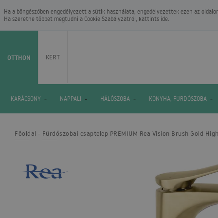
Ha a böngészőben engedélyezett a sütik használata, engedélyezettek ezen az oldalon.
Ha szeretne többet megtudni a
Cookie Szabályzatról
, kattints ide.
OTTHON
KERT
KARÁCSONY
NAPPALI
HÁLÓSZOBA
KONYHA, FÜRDŐSZOBA
Főoldal
Fürdőszobai csaptelep PREMIUM Rea Vision Brush Gold Hig