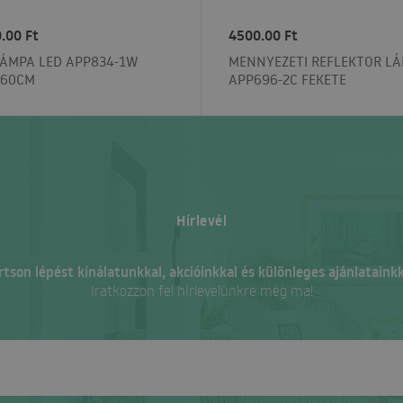
.00 Ft
4500.00 Ft
LÁMPA LED APP834-1W
MENNYEZETI REFLEKTOR L
 60CM
APP696-2C FEKETE
Hírlevél
rtson lépést kínálatunkkal, akcióinkkal és különleges ajánlatainkk
Iratkozzon fel hírlevelünkre még ma!