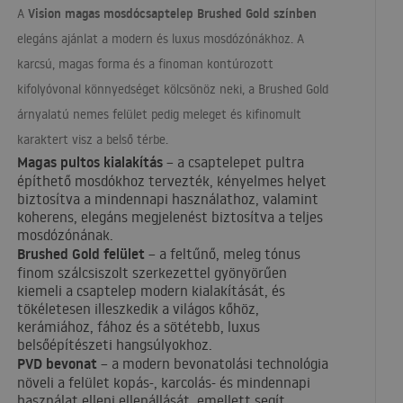
Vision magas mosdócsaptelep Brushed Gold színben
A
elegáns ajánlat a modern és luxus mosdózónákhoz. A
karcsú, magas forma és a finoman kontúrozott
kifolyóvonal könnyedséget kölcsönöz neki, a Brushed Gold
árnyalatú nemes felület pedig meleget és kifinomult
karaktert visz a belső térbe.
Magas pultos kialakítás
– a csaptelepet pultra
építhető mosdókhoz tervezték, kényelmes helyet
biztosítva a mindennapi használathoz, valamint
koherens, elegáns megjelenést biztosítva a teljes
mosdózónának.
Brushed Gold felület
– a feltűnő, meleg tónus
finom szálcsiszolt szerkezettel gyönyörűen
kiemeli a csaptelep modern kialakítását, és
tökéletesen illeszkedik a világos kőhöz,
kerámiához, fához és a sötétebb, luxus
belsőépítészeti hangsúlyokhoz.
PVD
bevonat
– a modern bevonatolási technológia
növeli a felület kopás-, karcolás- és mindennapi
használat elleni ellenállását, emellett segít