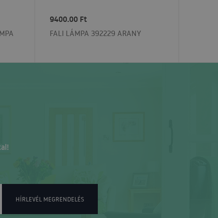
9400.00 Ft
ÁMPA
FALI LÁMPA 392229 ARANY
al!
HÍRLEVÉL MEGRENDELÉS