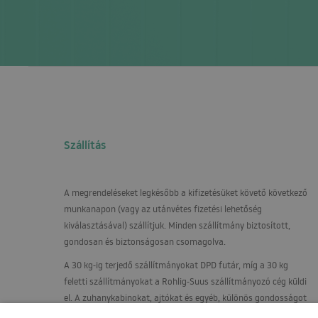
Szállítás
A megrendeléseket legkésőbb a kifizetésüket követő következő
munkanapon (vagy az utánvétes fizetési lehetőség
kiválasztásával) szállítjuk. Minden szállítmány biztosított,
gondosan és biztonságosan csomagolva.
A 30 kg-ig terjedő szállítmányokat
DPD
futár, míg a 30 kg
feletti szállítmányokat a Rohlig-Suus szállítmányozó cég küldi
el. A zuhanykabinokat, ajtókat és egyéb, különös gondosságot
igénylő termékeket raklapon, függőleges helyzetben, egy