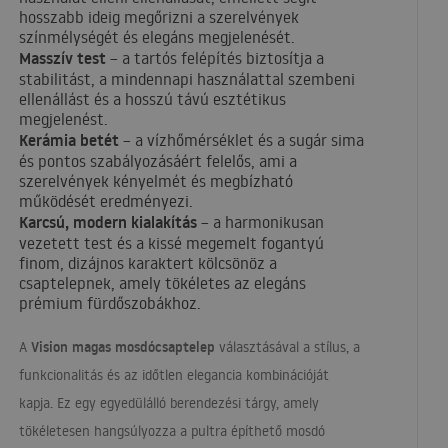
hosszabb ideig megőrizni a szerelvények
színmélységét és elegáns megjelenését.
Masszív test
– a tartós felépítés biztosítja a
stabilitást, a mindennapi használattal szembeni
ellenállást és a hosszú távú esztétikus
megjelenést.
Kerámia betét
– a vízhőmérséklet és a sugár sima
és pontos szabályozásáért felelős, ami a
szerelvények kényelmét és megbízható
működését eredményezi.
Karcsú, modern kialakítás
– a harmonikusan
vezetett test és a kissé megemelt fogantyú
finom, dizájnos karaktert kölcsönöz a
csaptelepnek, amely tökéletes az elegáns
prémium fürdőszobákhoz.
Vision magas mosdócsaptelep
A
választásával a stílus, a
funkcionalitás és az időtlen elegancia kombinációját
kapja. Ez egy egyedülálló berendezési tárgy, amely
tökéletesen hangsúlyozza a pultra építhető mosdó