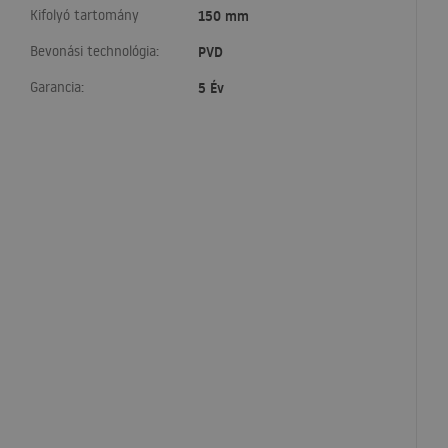
Kifolyó tartomány
150 mm
Bevonási technológia:
PVD
Garancia:
5 Év