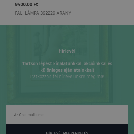
9400.00 Ft
FALI LÁMPA 392229 ARANY
Hírlevél
Tartson lépést kínálatunkkal, akcióinkkal és
különleges ajánlatainkkal!
Iratkozzon fel hírlevelünkre még ma!
HÍRLEVÉL MEGRENDELÉS