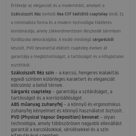
Értékelje az eleganciát és a modernitást, amelyet a
Szálcsiszolt Réz
Rea Clif kádtöltő csaptelep
kivitelű
kínál. Ez
a minimalista forma és a modern technológia tökéletes
kombinációja, amely zökkenőmentesen illeszkedik bármilyen
sárgarézből
fürdőszoba dekorációjába. A kiváló minőségű
készült,
PVD
bevonattal ellátott csaptelep éveken át
garantálja a megbízhatóságot, a tartósságot és a kifogástalan
esztétikát.
Szálcsiszolt Réz szín
– a karcsú, hengeres kialakítás
egyedi színben különleges karaktert és eleganciát
kölcsönöz a belső térnek.
Sárgaréz csaptelep
– garantálja a szilárdságot, a
tartósságot és a korrózióállóságot.
ABS
műanyag zuhanyfej
– a könnyű és ergonomikus
zuhanyfej kényelmet és könnyű használatot biztosít.
PVD
(Physical Vapour Deposition) bevonat
– olyan
technológia, amely többszörösen nagyobb ellenállást
garantál a karcolásokkal, sérülésekkel és a szín
kifakulásával szemben.