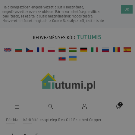
Ha a böngészőben engedélyezett a sütik használata,
OK
engedélyezettek ezen az oldalon. Bármikor lehetősége nyílik a
beállítások, és ezáltal a sütik használatának módosítására.
Ha szeretne többet megtudni a
Cookie Szabályzatról
, kattints ide.
TUTUMI5
KEDVEZMÉNYES KÓD
0
Főoldal
Kádtöltő csaptelep Rea Clif Brushed Copper