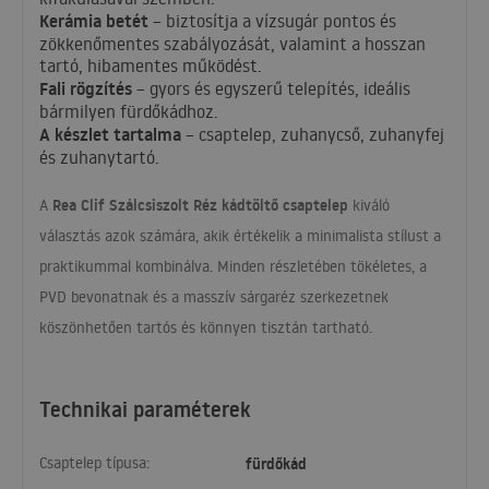
Kerámia betét
– biztosítja a vízsugár pontos és
zökkenőmentes szabályozását, valamint a hosszan
tartó, hibamentes működést.
Fali rögzítés
– gyors és egyszerű telepítés, ideális
bármilyen fürdőkádhoz.
A készlet tartalma
– csaptelep, zuhanycső, zuhanyfej
és zuhanytartó.
Rea Clif Szálcsiszolt Réz kádtöltő csaptelep
A
kiváló
választás azok számára, akik értékelik a minimalista stílust a
praktikummal kombinálva. Minden részletében tökéletes, a
PVD
bevonatnak és a masszív sárgaréz szerkezetnek
köszönhetően tartós és könnyen tisztán tartható.
Technikai paraméterek
Csaptelep típusa:
fürdőkád