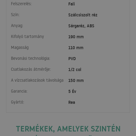
Felszerelés:
Fali
Szín:
Szálcsiszolt réz
Anyag:
Sárgaréz, ABS
Kifolyó tartomány
190 mm
Magasság
110 mm
Bevonási technológia:
PVD
Csatlakozás átmérője:
1/2 col
A vízcsatlakozások távolsága
150 mm
Garancia:
5 Év
Gyártó:
Rea
TERMÉKEK, AMELYEK SZINTÉN