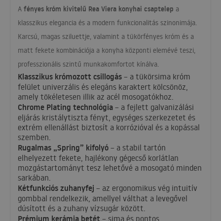
fényes króm kivitelű Rea Viera konyhai csaptelep
A
a
klasszikus elegancia és a modern funkcionalitás szinonimája.
Karcsú, magas sziluettje, valamint a tükörfényes króm és a
matt fekete kombinációja a konyha központi elemévé teszi,
professzionális szintű munkakomfortot kínálva.
Klasszikus krómozott csillogás
– a tükörsima króm
felület univerzális és elegáns karaktert kölcsönöz,
amely tökéletesen illik az acél mosogatókhoz.
Chrome Plating technológia
– a fejlett galvanizálási
eljárás kristálytiszta fényt, egységes szerkezetet és
extrém ellenállást biztosít a korrózióval és a kopással
szemben.
Rugalmas „Spring” kifolyó
– a stabil tartón
elhelyezett fekete, hajlékony gégecső korlátlan
mozgástartományt tesz lehetővé a mosogató minden
sarkában.
Kétfunkciós zuhanyfej
– az ergonomikus vég intuitív
gombbal rendelkezik, amellyel válthat a levegővel
dúsított és a zuhany vízsugár között.
Prémium kerámia betét
– sima és pontos