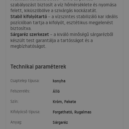
szabályozást biztosít a víz hőmérséklete és nyomása
felett, kiküszöbölve a szivárgás kockázatát.
Stabil kifolyótartó
– a vízszintes stabilizáló kar ideális
pozícióban tartja a kifolyót, esztétikus megjelenést
biztosítva.
Sárgaréz szerkezet
– a kiváló minőségű sárgarézből
készült test garantálja a tartósságot és a
megbízhatóságot.
Technikai paraméterek
Csaptelep típusa:
konyha
Felszerelés:
Álló
Szín:
Króm, Fekete
Kifolyócső típusa:
Forgatható, Rugalmas
Anyag:
Sárgaréz