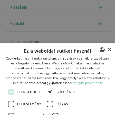
Fizetések
Kontakt
Terms and contitions
×
Ez a weboldal sütiket használ
About us
Cookie-kat használunk a tartalom, a hirdetések személyre szabására
Shipping
és a forgalom elemzésére. Webhelyünk Ön általi használatára
POLISH
vonatkozó információkat megosztjuk hirdetési és elemző
Refund and warranty
BULGARIAN
partnereinkkel is, akik egyesíthetik azokat más információkkal,
amelyeket Ön biztosított számukra, vagy amelyeket a szolgáltatásaik
Payments
CZECH
Ön általi használatából gyűjtöttek össze.
Polityka prywatności
FRENCH
Contact
ELENGEDHETETLENÜL SZÜKSÉGES
SPANISH
TELJESÍTMÉNY
CÉLZÁS
ITALIAN