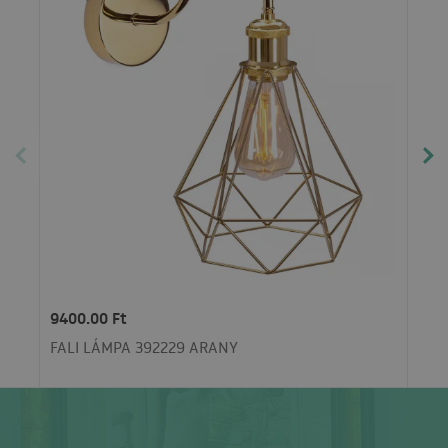
9400.00 Ft
FALI LÁMPA 392229 ARANY