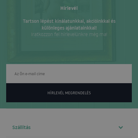
Hírlevél
Tartson lépést kínálatunkkal, akcióinkkal és
különleges ajánlatainkkal!
Iratkozzon fel hírlevelünkre még ma!
HÍRLEVÉL MEGRENDELÉS
Szállítás