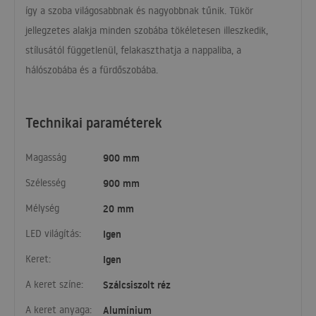
így a szoba világosabbnak és nagyobbnak tűnik. Tükör
jellegzetes alakja minden szobába tökéletesen illeszkedik,
stílusától függetlenül, felakaszthatja a nappaliba, a
hálószobába és a fürdőszobába.
Technikai paraméterek
Magasság
900 mm
Szélesség
900 mm
Mélység
20 mm
LED világítás:
Igen
Keret:
Igen
A keret színe:
Szálcsiszolt réz
A keret anyaga:
Alumínium