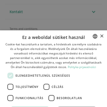
Kontakt
Terms and contitions
×
Ez a weboldal sütiket használ
About us
Cookie-kat használunk a tartalom, a hirdetések személyre szabására
Shipping
és a forgalom elemzésére. Webhelyünk Ön általi használatára
POLISH
vonatkozó információkat megosztjuk hirdetési és elemző
Refund and warranty
BULGARIAN
partnereinkkel is, akik egyesíthetik azokat más információkkal,
amelyeket Ön biztosított számukra, vagy amelyeket a szolgáltatásaik
Payments
CZECH
Ön általi használatából gyűjtöttek össze.
Polityka prywatności
FRENCH
Contact
ELENGEDHETETLENÜL SZÜKSÉGES
SPANISH
TELJESÍTMÉNY
CÉLZÁS
ITALIAN
LITHUANIAN
FUNKCIONALITÁS
BESOROLATLAN
Tutumi.pl
– wszelkie prawa zastrzeżone
GERMAN