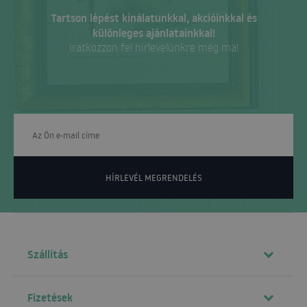
Tartson lépést kínálatunkkal, akcióinkkal és
különleges ajánlatainkkal!
Iratkozzon fel hírlevelünkre még ma!
HÍRLEVÉL MEGRENDELÉS
Szállítás
Fizetések