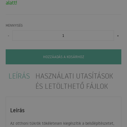
alatt!
MENNYISÉG
-
+
HOZZÁADÁS A KOSÁRHOZ
LEÍRÁS
HASZNÁLATI UTASÍTÁSOK
ÉS LETÖLTHETŐ FÁJLOK
Leírás
Az otthoni tükrök tökéletesen kiegészítik a belsőépítészetet,