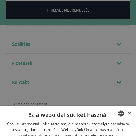
HÍRLEVÉL MEGRENDELÉS
Szállítás
Fizetések
Kontakt
Terms and contitions
×
Ez a weboldal sütiket használ
About us
Cookie-kat használunk a tartalom, a hirdetések személyre szabására
Shipping
és a forgalom elemzésére. Webhelyünk Ön általi használatára
POLISH
vonatkozó információkat megosztjuk hirdetési és elemző