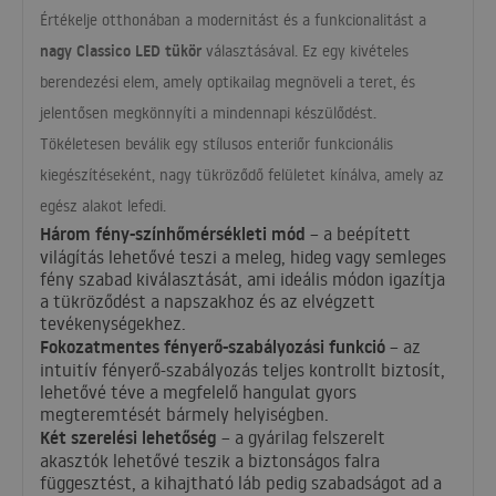
Értékelje otthonában a modernitást és a funkcionalitást a
nagy Classico
LED
tükör
választásával. Ez egy kivételes
berendezési elem, amely optikailag megnöveli a teret, és
jelentősen megkönnyíti a mindennapi készülődést.
Tökéletesen beválik egy stílusos enteriőr funkcionális
kiegészítéseként, nagy tükröződő felületet kínálva, amely az
egész alakot lefedi.
Három fény-színhőmérsékleti mód
– a beépített
világítás lehetővé teszi a meleg, hideg vagy semleges
fény szabad kiválasztását, ami ideális módon igazítja
a tükröződést a napszakhoz és az elvégzett
tevékenységekhez.
Fokozatmentes fényerő-szabályozási funkció
– az
intuitív fényerő-szabályozás teljes kontrollt biztosít,
lehetővé téve a megfelelő hangulat gyors
megteremtését bármely helyiségben.
Két szerelési lehetőség
– a gyárilag felszerelt
akasztók lehetővé teszik a biztonságos falra
függesztést, a kihajtható láb pedig szabadságot ad a