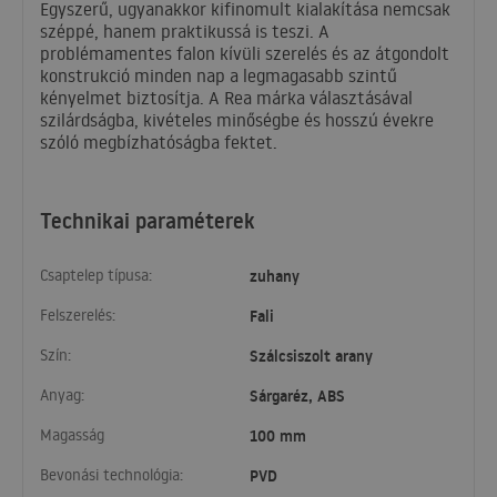
Egyszerű, ugyanakkor kifinomult kialakítása nemcsak
széppé, hanem praktikussá is teszi. A
problémamentes falon kívüli szerelés és az átgondolt
konstrukció minden nap a legmagasabb szintű
kényelmet biztosítja. A Rea márka választásával
szilárdságba, kivételes minőségbe és hosszú évekre
szóló megbízhatóságba fektet.
Technikai paraméterek
Csaptelep típusa:
zuhany
Felszerelés:
Fali
Szín:
Szálcsiszolt arany
Anyag:
Sárgaréz, ABS
Magasság
100 mm
Bevonási technológia:
PVD