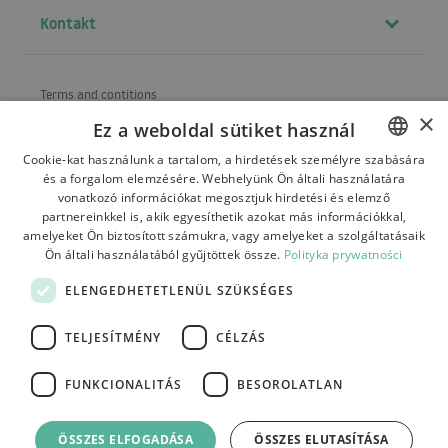
Kontakt
Terms and contitions
×
Ez a weboldal sütiket használ
About us
Cookie-kat használunk a tartalom, a hirdetések személyre szabására
Shipping
és a forgalom elemzésére. Webhelyünk Ön általi használatára
POLISH
vonatkozó információkat megosztjuk hirdetési és elemző
Refund and warranty
BULGARIAN
partnereinkkel is, akik egyesíthetik azokat más információkkal,
amelyeket Ön biztosított számukra, vagy amelyeket a szolgáltatásaik
Payments
CZECH
Ön általi használatából gyűjtöttek össze.
Polityka prywatności
FRENCH
Contact
ELENGEDHETETLENÜL SZÜKSÉGES
SPANISH
TELJESÍTMÉNY
CÉLZÁS
ITALIAN
LITHUANIAN
FUNKCIONALITÁS
BESOROLATLAN
Tutumi.pl
– wszelkie prawa zastrzeżone
GERMAN
e-commerce platform by:
ÖSSZES ELFOGADÁSA
ÖSSZES ELUTASÍTÁSA