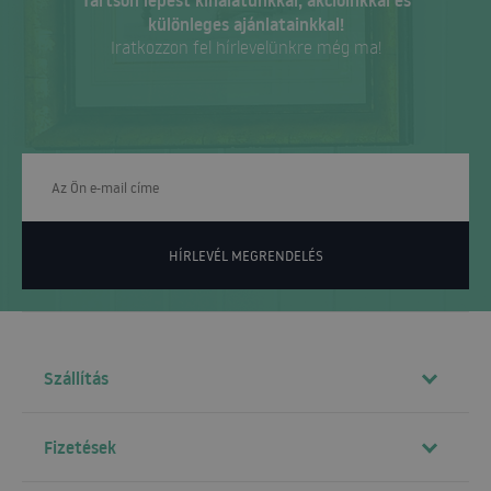
Tartson lépést kínálatunkkal, akcióinkkal és
különleges ajánlatainkkal!
Iratkozzon fel hírlevelünkre még ma!
HÍRLEVÉL MEGRENDELÉS
Szállítás
Fizetések