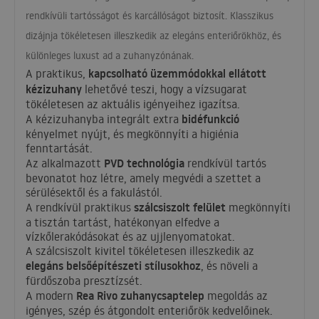
rendkívüli tartósságot és karcállóságot biztosít. Klasszikus
dizájnja tökéletesen illeszkedik az elegáns enteriőrökhöz, és
különleges luxust ad a zuhanyzónának.
kapcsolható üzemmódokkal ellátott
A praktikus,
kézizuhany
lehetővé teszi, hogy a vízsugarat
tökéletesen az aktuális igényeihez igazítsa.
bidéfunkció
A kézizuhanyba integrált extra
kényelmet nyújt, és megkönnyíti a higiénia
fenntartását.
PVD
technológia
Az alkalmazott
rendkívül tartós
bevonatot hoz létre, amely megvédi a szettet a
sérülésektől és a fakulástól.
szálcsiszolt felület
A rendkívül praktikus
megkönnyíti
a tisztán tartást, hatékonyan elfedve a
vízkőlerakódásokat és az ujjlenyomatokat.
A szálcsiszolt kivitel tökéletesen illeszkedik az
elegáns belsőépítészeti stílusokhoz
, és növeli a
fürdőszoba presztízsét.
Rea Rivo zuhanycsaptelep
A modern
megoldás az
igényes, szép és átgondolt enteriőrök kedvelőinek.