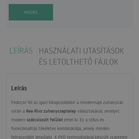
KÜLDÉS
LEÍRÁS
HASZNÁLATI UTASÍTÁSOK
ÉS LETÖLTHETŐ FÁJLOK
Leírás
Fedezze fel az igazi kikapcsolódást a mindennapi zuhanyzás
Rea Rivo zuhanycsaptelep
során a
választásával, amelyet
szálcsiszolt felület
modern
emel ki. Ez a stílus és
funkcionalitás tökéletes kombinációja, amely minden
felhasználót lenyűgöz. A
PVD
technológiával készült csaptelep