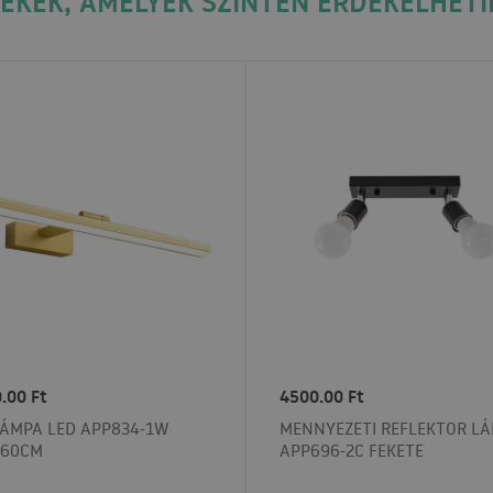
ÉKEK, AMELYEK SZINTÉN ÉRDEKELHETI
.00 Ft
4500.00 Ft
LÁMPA LED APP834-1W
MENNYEZETI REFLEKTOR L
 60CM
APP696-2C FEKETE