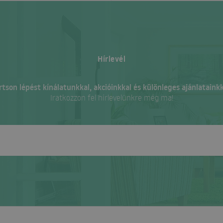
Hírlevél
rtson lépést kínálatunkkal, akcióinkkal és különleges ajánlatainkk
Iratkozzon fel hírlevelünkre még ma!