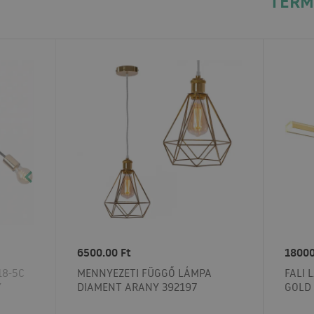
TERM
6500.00 Ft
18000
18-5C
MENNYEZETI FÜGGŐ LÁMPA
FALI 
Y
DIAMENT ARANY 392197
GOLD