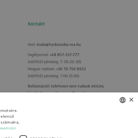
Kontakt
iroda@furdoszoba-rea.hu
Mail:
+48 857-337-777
Segélyvonal:
(hétfőtől péntekig: 7: 00-20: 00)
+36 70 750 8912
Magyar nyelven:
(hétfőtől péntekig: 7:00-15:00)
Reklamációt telefonon nem tudunk intézni,
kérjük ilyen esetben emailben jelezze ezt
×
felénk!
Kapcsolatfelvételi űrlap
lemzésére.
s elemző
POLISH
t számukra,
BULGARIAN
ywatności
CZECH