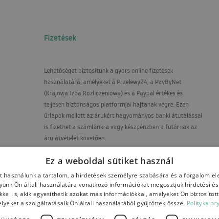
Fizetések
Lehetőséget biztosítunk a gyors online fizetések
használatára, amelyeket a Przelewy24, a PayByNet
(Krajowa Izba Rozliczeniowa) és a Paypal értékes és
teljesen biztonságos platformjai hajtanak végre. Ezen
űrlapok mellett az árukért hagyományos banki átutalással
is fizethet a számlánkra vagy készpénzben a futárnak az
áru átvételét követően.
Fizetési számlaszám:
Ez a weboldal sütiket használ
PL17 1090 2590 0000 0001 4664 7395
t használunk a tartalom, a hirdetések személyre szabására és a forgalom e
ünk Ön általi használatára vonatkozó információkat megosztjuk hirdetési é
kkel is, akik egyesíthetik azokat más információkkal, amelyeket Ön biztosítot
yeket a szolgáltatásaik Ön általi használatából gyűjtöttek össze.
Polityka pr