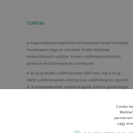
Szállítás
A megrendeléseket legkésőbb a kifizetésüket követő következő
munkanapon (vagy az utánvétes fizetési lehetőség
kiválasztásával) szállítjuk. Minden szállítmány biztosított,
gondosan és biztonságosan csomagolva.
A 30 kg-ig terjedő szállítmányokat
DPD
futár, míg a 30 kg
feletti szállítmányokat a Rohlig-Suus szállítmányozó cég küldi
el. A zuhanykabinokat, ajtókat és egyéb, különös gondosságot
igénylő termékeket raklapon, függőleges helyzetben, egy
speciálisan épített állványra szállítják.
Cookie-ka
Webhely
partnerein
vagy amel