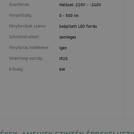
Áramforrás:
Hálózat~220V - ~240V
Fényerősség:
0 - 500 lm
Fényforrások száma:
beépített LED forrás
Színhőmérséklet:
semleges
Fényforrás mellékelve:
Igen
Védettségi osztály:
IP20
Erősség:
6W