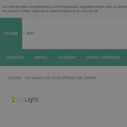
Ha a böngészőben engedélyezett a sütik használata, engedélyezettek ezen az oldalon.
Ha szeretne többet megtudni a
Cookie Szabályzatról
, kattints ide.
OTTHON
KERT
KARÁCSONY
NAPPALI
HÁLÓSZOBA
KONYHA, FÜRDŐSZOBA
Főoldal
Fali lámpa LED 42CM APP1845-1W CHROM