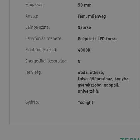
Magasság
50 mm
Anyag:
fém, műanyag
Lámpa színe:
Szürke
Fényforrás menete:
Beépített LED forrás
Színhőmérséklet:
4000K
Energetikai besorolás:
G
Helyiség:
iroda, étkező,
folyosó/lépcsőház, konyha,
gyerekszoba, nappali,
univerzális
Gyártó:
Toolight