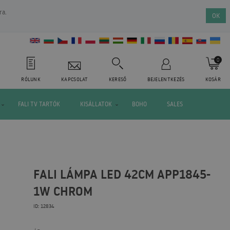
ra.
OK
0
RÓLUNK
KAPCSOLAT
KERESŐ
BEJELENTKEZÉS
KOSÁR
FALI TV TARTÓK
KISÁLLATOK
BOHO
SALES
FALI LÁMPA LED 42CM APP1845-
1W CHROM
ID: 12834