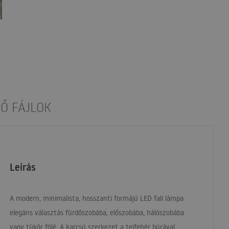
Ő FÁJLOK
Leírás
A modern, minimalista, hosszanti formájú
LED
fali lámpa
elegáns választás fürdőszobába, előszobába, hálószobába
vagy tükör fölé. A karcsú szerkezet a tejfehér búrával