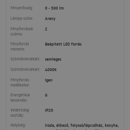
Fényerősség:
0 - 500 lm
Lámpa színe:
Arany
Fényforrások
2
száma:
Fényforrás
Beépített LED forrás
menete:
Színhőmérséklet:
semleges
Színhőmérséklet:
4000K
Fényforrás
Igen
mellékelve:
Energetikai
G
besorolás:
Védettségi
IP20
osztály:
Helyiség:
iroda, étkező, folyosó/lépcsőház, konyha,