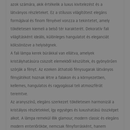
azok számára, akik értékelik a luxus kivitelezést és a
látványos részleteket. Ez a stílusos világítótest elegáns
formájával és finom fényével vonzza a tekintetet, amely
tökéletesen kiemeli a belső tér karakterét. Dekoratív fali
világításként ideális, különleges hangulatot és eleganciát
kölcsönözve a helyiségnek.
A fali lámpa kerek búrákkal van ellátva, amelyek
kristályhatásúra csiszolt elemekből készültek, és gyönyörűen
szórják a fényt. Az ezeken áthatoló fénysugarak látványos
fényjátékot hoznak létre a falakon és a környezetben,
kellemes, hangulatos és ragyogással teli atmoszférát
teremtve.
Az aranyszínű, elegáns szerkezet tökéletesen harmonizál a
kristályos részletekkel, így egységes és luxushatású összképet
alkot. A lámpa remekül illik glamour, modern classic és elegáns
modern enteriőrökbe, nemcsak fényforrásként, hanem