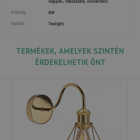
nappali, hálószoba, univerzális
Erősség:
6W
Gyártó:
Toolight
TERMÉKEK, AMELYEK SZINTÉN
ÉRDEKELHETIK ÖNT