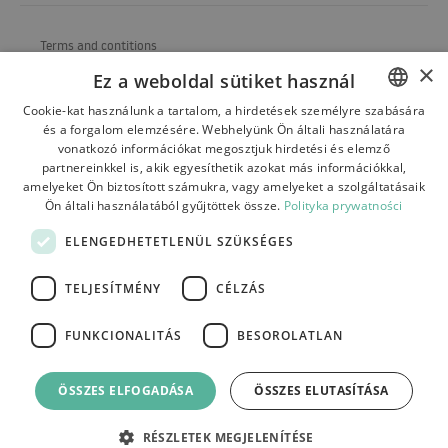
Terms and contitions
×
Ez a weboldal sütiket használ
About us
Cookie-kat használunk a tartalom, a hirdetések személyre szabására
Shipping
és a forgalom elemzésére. Webhelyünk Ön általi használatára
POLISH
vonatkozó információkat megosztjuk hirdetési és elemző
Refund and warranty
BULGARIAN
partnereinkkel is, akik egyesíthetik azokat más információkkal,
amelyeket Ön biztosított számukra, vagy amelyeket a szolgáltatásaik
Payments
CZECH
Ön általi használatából gyűjtöttek össze.
Polityka prywatności
FRENCH
Contact
ELENGEDHETETLENÜL SZÜKSÉGES
SPANISH
TELJESÍTMÉNY
CÉLZÁS
ITALIAN
LITHUANIAN
FUNKCIONALITÁS
BESOROLATLAN
Tutumi.pl
– wszelkie prawa zastrzeżone
GERMAN
e-commerce platform by:
ÖSSZES ELFOGADÁSA
ÖSSZES ELUTASÍTÁSA
ROMANIAN
SLOVAK
RÉSZLETEK MEGJELENÍTÉSE