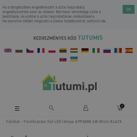
Ha a böngészőben engedélyezett a sütik használata,
OK
engedélyezettek ezen az oldalon. Bármikor lehetősége nyílik a
beállítások, és ezáltal a sütik használatának módosítására.
Ha szeretne többet megtudni a
Cookie Szabályzatról
, kattints ide.
TUTUMI5
KEDVEZMÉNYES KÓD
0
Főoldal
Fürdőszobai fali LED lámpa APP1888-1W 60cm BLACK