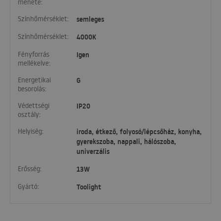
menete:
Színhőmérséklet:
semleges
Színhőmérséklet:
4000K
Fényforrás
Igen
mellékelve:
Energetikai
G
besorolás:
Védettségi
IP20
osztály:
Helyiség:
iroda, étkező, folyosó/lépcsőház, konyha,
gyerekszoba, nappali, hálószoba,
univerzális
Erősség:
13W
Gyártó:
Toolight