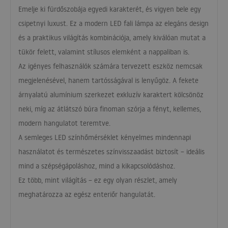
Emelje ki fürdőszobája egyedi karakterét, és vigyen bele egy
csipetnyi luxust. Ez a modern
LED
fali lámpa az elegáns design
és a praktikus világítás kombinációja, amely kiválóan mutat a
tükör felett, valamint stílusos elemként a nappaliban is.
Az igényes felhasználók számára tervezett eszköz nemcsak
megjelenésével, hanem tartósságával is lenyűgöz. A fekete
árnyalatú alumínium szerkezet exkluzív karaktert kölcsönöz
neki, míg az átlátszó búra finoman szórja a fényt, kellemes,
modern hangulatot teremtve.
A semleges
LED
színhőmérséklet kényelmes mindennapi
használatot és természetes színvisszaadást biztosít – ideális
mind a szépségápoláshoz, mind a kikapcsolódáshoz.
Ez több, mint világítás – ez egy olyan részlet, amely
meghatározza az egész enteriőr hangulatát.