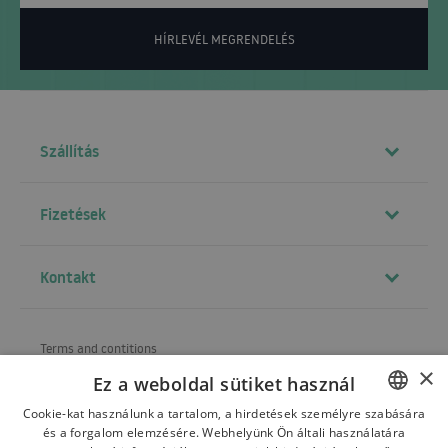
HÍRLEVÉL MEGRENDELÉS
Szállítás
Fizetések
Kontakt
Terms and contitions
×
Ez a weboldal sütiket használ
About us
Cookie-kat használunk a tartalom, a hirdetések személyre szabására
Shipping
és a forgalom elemzésére. Webhelyünk Ön általi használatára
POLISH