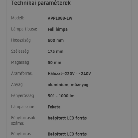
Technikai paraméterek
Modell:
APP1888-1W
Lámpa típusa:
Fali lámpa
Hosszúság
600 mm
Szélesség
175 mm
Magasság
50 mm
Áramforrás:
Hálózat~220V - ~240V
Anyag:
alumínium, műanyag
Fényerősség:
501 - 1000 lm
Lámpa színe:
Fekete
Fényforrások
beépített LED forrás
száma:
Fényforrás
Beépített LED forrás