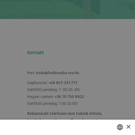
Kontakt
iroda@furdoszoba-rea.hu
Mail:
+48 857-337-777
Segélyvonal:
(hétfőtől péntekig: 7: 00-20: 00)
+36 70 750 8912
Magyar nyelven:
(hétfőtől péntekig: 7:00-15:00)
Reklamációt telefonon nem tudunk intézni,
kérjük ilyen esetben emailben jelezze ezt
×
felénk!