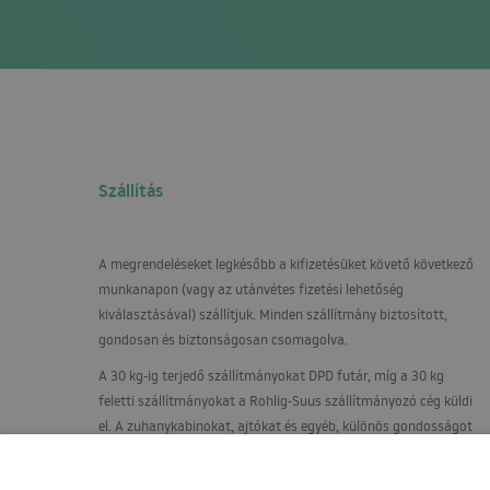
Szállítás
A megrendeléseket legkésőbb a kifizetésüket követő következő
munkanapon (vagy az utánvétes fizetési lehetőség
kiválasztásával) szállítjuk. Minden szállítmány biztosított,
gondosan és biztonságosan csomagolva.
A 30 kg-ig terjedő szállítmányokat
DPD
futár, míg a 30 kg
feletti szállítmányokat a Rohlig-Suus szállítmányozó cég küldi
el. A zuhanykabinokat, ajtókat és egyéb, különös gondosságot
igénylő termékeket raklapon, függőleges helyzetben, egy
speciálisan épített állványra szállítják.