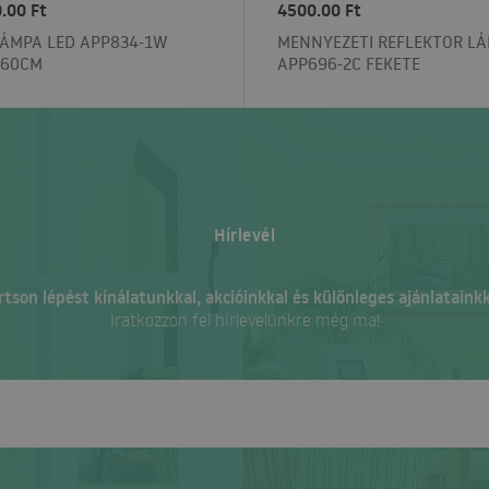
.00 Ft
4500.00 Ft
LÁMPA LED APP834-1W
MENNYEZETI REFLEKTOR L
 60CM
APP696-2C FEKETE
Hírlevél
rtson lépést kínálatunkkal, akcióinkkal és különleges ajánlatainkk
Iratkozzon fel hírlevelünkre még ma!