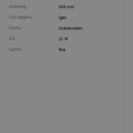
Szélesség
550 mm
LED világítás:
Igen
Forma :
Szabálytalan
erő
12 W
Gyártó:
Rea