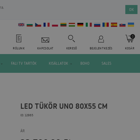
ra.
OK
0
RÓLUNK
KAPCSOLAT
KERESŐ
BEJELENTKEZÉS
KOSÁR
FALI TV TARTÓK
KISÁLLATOK
BOHO
SALES
LED TÜKÖR UNO 80X55 CM
ID: 12865
ÁR