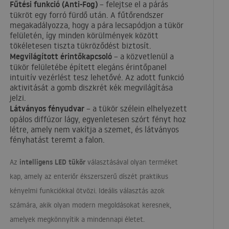
Fűtési funkció (Anti-Fog)
– felejtse el a párás
tükröt egy forró fürdő után. A fűtőrendszer
megakadályozza, hogy a pára lecsapódjon a tükör
felületén, így minden körülmények között
tökéletesen tiszta tükröződést biztosít.
Megvilágított érintőkapcsoló
– a közvetlenül a
tükör felületébe épített elegáns érintőpanel
intuitív vezérlést tesz lehetővé. Az adott funkció
aktivitását a gomb diszkrét kék megvilágítása
jelzi.
Látványos fényudvar
– a tükör szélein elhelyezett
opálos diffúzor lágy, egyenletesen szórt fényt hoz
létre, amely nem vakítja a szemet, és látványos
fényhatást teremt a falon.
intelligens
LED
tükör
Az
választásával olyan terméket
kap, amely az enteriőr ékszerszerű díszét praktikus
kényelmi funkciókkal ötvözi. Ideális választás azok
számára, akik olyan modern megoldásokat keresnek,
amelyek megkönnyítik a mindennapi életet.