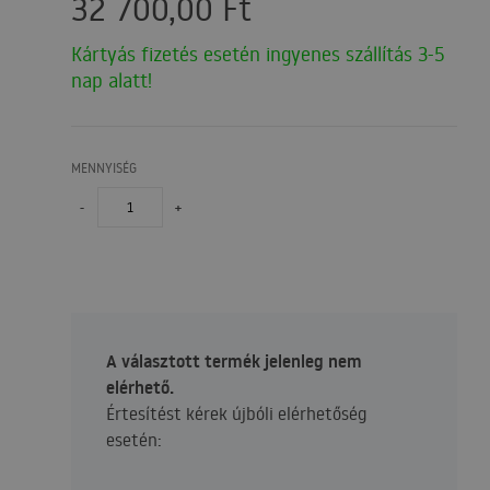
32 700,00
Ft
Kártyás fizetés esetén ingyenes szállítás 3-5
nap alatt!
MENNYISÉG
-
+
A választott termék jelenleg nem
elérhető.
Értesítést kérek újbóli elérhetőség
esetén: