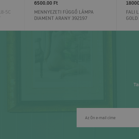
6500.00 Ft
18000
18-5C
MENNYEZETI FÜGGŐ LÁMPA
FALI 
Y
DIAMENT ARANY 392197
GOLD
Ta