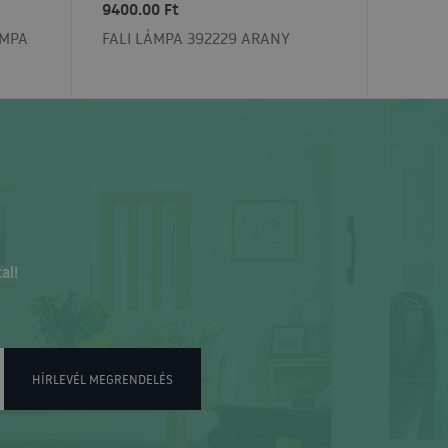
9400.00 Ft
ÁMPA
FALI LÁMPA 392229 ARANY
al!
HÍRLEVÉL MEGRENDELÉS