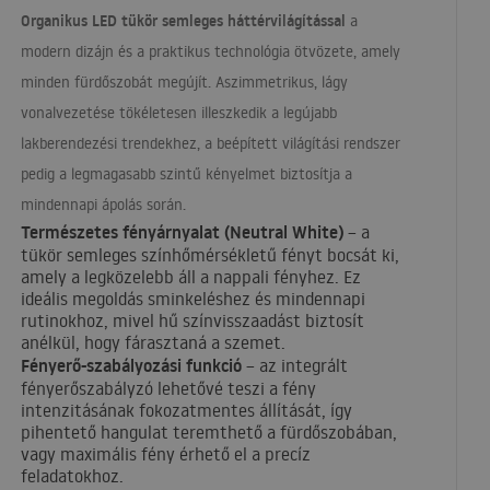
Organikus
LED
tükör semleges háttérvilágítással
a
modern dizájn és a praktikus technológia ötvözete, amely
minden fürdőszobát megújít. Aszimmetrikus, lágy
vonalvezetése tökéletesen illeszkedik a legújabb
lakberendezési trendekhez, a beépített világítási rendszer
pedig a legmagasabb szintű kényelmet biztosítja a
mindennapi ápolás során.
Természetes fényárnyalat (Neutral White)
– a
tükör semleges színhőmérsékletű fényt bocsát ki,
amely a legközelebb áll a nappali fényhez. Ez
ideális megoldás sminkeléshez és mindennapi
rutinokhoz, mivel hű színvisszaadást biztosít
anélkül, hogy fárasztaná a szemet.
Fényerő-szabályozási funkció
– az integrált
fényerőszabályzó lehetővé teszi a fény
intenzitásának fokozatmentes állítását, így
pihentető hangulat teremthető a fürdőszobában,
vagy maximális fény érhető el a precíz
feladatokhoz.