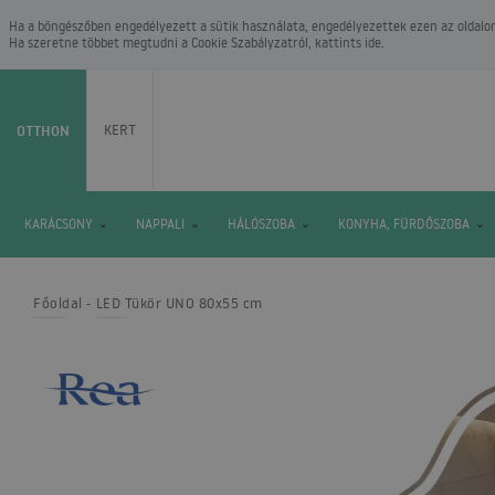
Ha a böngészőben engedélyezett a sütik használata, engedélyezettek ezen az oldalon.
Ha szeretne többet megtudni a
Cookie Szabályzatról
, kattints ide.
OTTHON
KERT
KARÁCSONY
NAPPALI
HÁLÓSZOBA
KONYHA, FÜRDŐSZOBA
Főoldal
LED Tükör UNO 80x55 cm