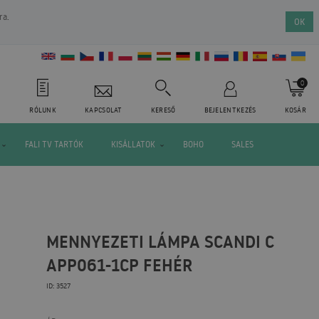
ra.
OK
0
RÓLUNK
KAPCSOLAT
KERESŐ
BEJELENTKEZÉS
KOSÁR
FALI TV TARTÓK
KISÁLLATOK
BOHO
SALES
MENNYEZETI LÁMPA SCANDI C
APP061-1CP FEHÉR
ID: 3527