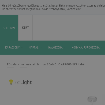
Ha a böngészőben engedélyezett a sütik használata, engedélyezettek ezen az oldalon.
Ha szeretne többet megtudni a
Cookie Szabályzatról
, kattints ide.
OTTHON
KERT
KARÁCSONY
NAPPALI
HÁLÓSZOBA
KONYHA, FÜRDŐSZOBA
Főoldal
mennyezeti lámpa SCANDI C APP061-1CP fehér