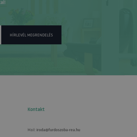
al!
HÍRLEVÉL MEGRENDELÉS
Kontakt
iroda@furdoszoba-rea.hu
Mail: