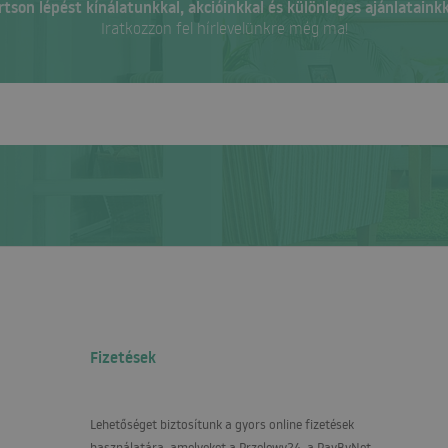
rtson lépést kínálatunkkal, akcióinkkal és különleges ajánlatainkk
Iratkozzon fel hírlevelünkre még ma!
Fizetések
Lehetőséget biztosítunk a gyors online fizetések
használatára, amelyeket a Przelewy24, a PayByNet