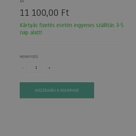
ÁR
11 100,00
Ft
Kártyás fizetés esetén ingyenes szállítás 3-5
nap alatt!
MENNYISÉG
-
+
HOZZÁADÁS A KOSÁRHOZ