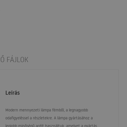
Ő FÁJLOK
Leírás
Modern mennyezeti lámpa fémből, a legnagyobb
odafigyeléssel a részletekre. A lámpa gyártásához a
legjobb minőségű acélt használtuk, amelyet a gyártás