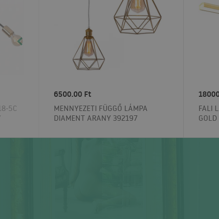
6500.00 Ft
18000
18-5C
MENNYEZETI FÜGGŐ LÁMPA
FALI 
Y
DIAMENT ARANY 392197
GOLD