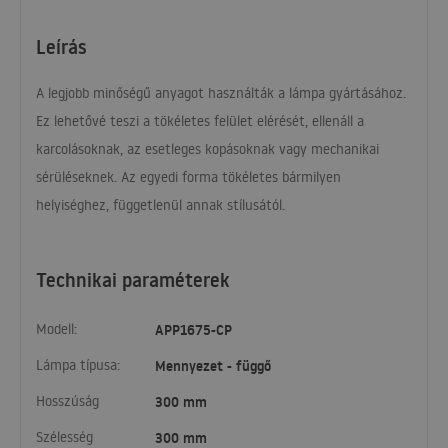
Leírás
A legjobb minőségű anyagot használták a lámpa gyártásához.
Ez lehetővé teszi a tökéletes felület elérését, ellenáll a
karcolásoknak, az esetleges kopásoknak vagy mechanikai
sérüléseknek. Az egyedi forma tökéletes bármilyen
helyiséghez, függetlenül annak stílusától.
Technikai paraméterek
Modell:
APP1675-CP
Lámpa típusa:
Mennyezet - függő
Hosszúság
300 mm
Szélesség
300 mm