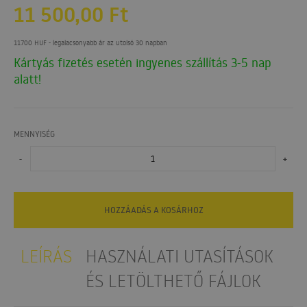
11 500,00
Ft
11700 HUF
- legalacsonyabb ár az utolsó 30 napban
Kártyás fizetés esetén ingyenes szállítás 3-5 nap
alatt!
MENNYISÉG
-
+
HOZZÁADÁS A KOSÁRHOZ
LEÍRÁS
HASZNÁLATI UTASÍTÁSOK
ÉS LETÖLTHETŐ FÁJLOK