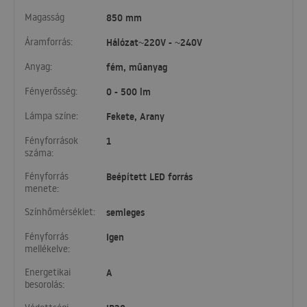
Magasság
850 mm
Áramforrás:
Hálózat~220V - ~240V
Anyag:
fém, műanyag
Fényerősség:
0 - 500 lm
Lámpa színe:
Fekete, Arany
Fényforrások
1
száma:
Fényforrás
Beépített LED forrás
menete:
Színhőmérséklet:
semleges
Fényforrás
Igen
mellékelve:
Energetikai
A
besorolás: