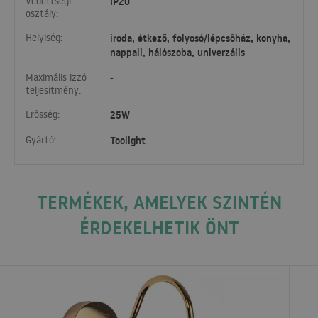
Védettségi
IP20
osztály:
Helyiség:
iroda, étkező, folyosó/lépcsőház, konyha,
nappali, hálószoba, univerzális
Maximális izzó
-
teljesítmény:
Erősség:
25W
Gyártó:
Toolight
TERMÉKEK, AMELYEK SZINTÉN
ÉRDEKELHETIK ÖNT