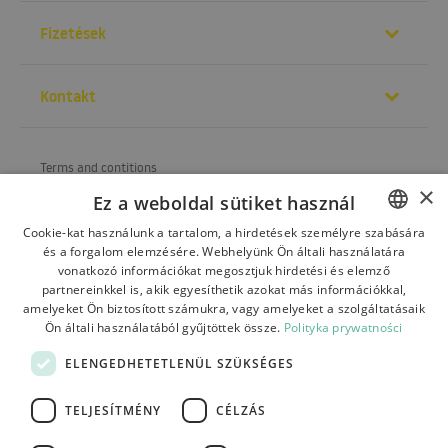
Fizetések
Kontakt
Terms and contitions
×
Ez a weboldal sütiket használ
About us
Cookie-kat használunk a tartalom, a hirdetések személyre szabására
Shipping
és a forgalom elemzésére. Webhelyünk Ön általi használatára
POLISH
vonatkozó információkat megosztjuk hirdetési és elemző
Refund and warranty
BULGARIAN
partnereinkkel is, akik egyesíthetik azokat más információkkal,
amelyeket Ön biztosított számukra, vagy amelyeket a szolgáltatásaik
Payments
CZECH
Ön általi használatából gyűjtöttek össze.
Polityka prywatności
FRENCH
Contact
ELENGEDHETETLENÜL SZÜKSÉGES
SPANISH
TELJESÍTMÉNY
CÉLZÁS
ITALIAN