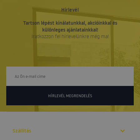
Hírlevél
Tartson lépést kínálatunkkal, akcióinkkal és
különleges ajánlatainkkal!
Iratkozzon fel hírlevelünkre még ma!
HÍRLEVÉL MEGRENDELÉS
Szállítás