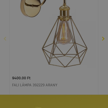
9400.00 Ft
FALI LÁMPA 392229 ARANY